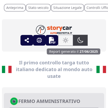
Anteprima
Stato veicolo
Situazione Legale
Controlli Uffic
Share
Stampa Sezioni
Stampa Sezioni
Report generato il
27/06/2025
Il primo controllo targa tutto
italiano dedicato al mondo auto
usate
FERMO AMMINISTRATIVO