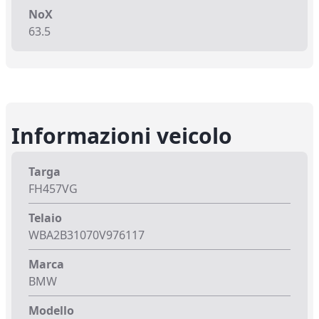
NoX
63.5
Informazioni veicolo
Targa
FH457VG
Telaio
WBA2B31070V976117
Marca
BMW
Modello