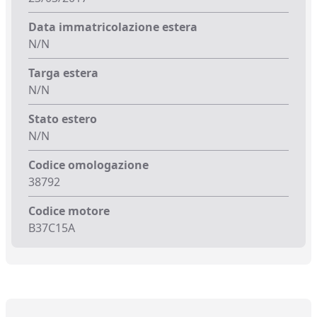
Data immatricolazione estera
N/N
Targa estera
N/N
Stato estero
N/N
Codice omologazione
38792
Codice motore
B37C15A